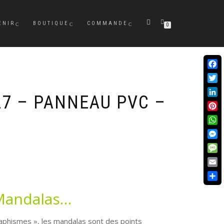
ENIR
BOUTIQUE
COMMANDE
0
Face
Twit
7 – PANNEAU PVC –
Link
Pint
Wha
Mes
Mes
Emai
Part
 Mandalas…
raphismes », les mandalas sont des points