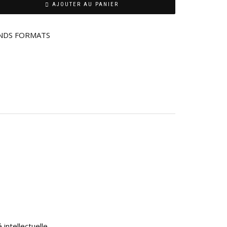
AJOUTER AU PANIER
NDS FORMATS
 intellectuelle
.