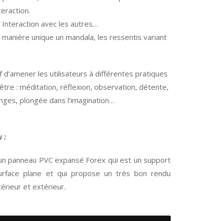
teraction.
Interaction avec les autres…
anière unique un mandala, les ressentis variant
 d’amener les utilisateurs à différentes pratiques
tre : méditation, réflexion, observation, détente,
anges, plongée dans l’imagination…
 :
r un panneau PVC expansé Forex qui est un support
 surface plane et qui propose un très bon rendu
érieur et extérieur.