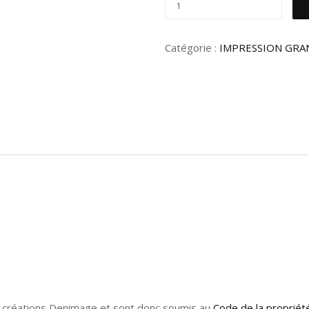
Catégorie :
IMPRESSION GRA
s créations Denimage et sont donc soumis au
Code de la propriété