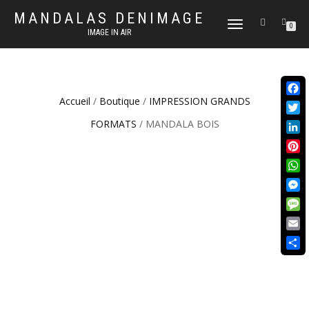
MANDALAS DENIMAGE
DÉPLIER
0
IMAGE IN AIR
LA
NAVIGATION
Accueil
/
Boutique
/
IMPRESSION GRANDS
Face
Twit
FORMATS
/ MANDALA BOIS
Link
Pint
Wha
Mes
Mes
Emai
Part