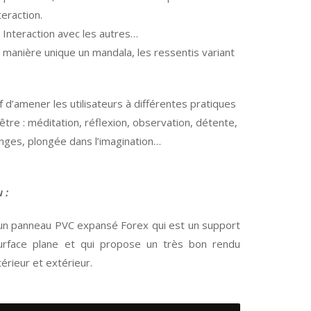
teraction.
Interaction avec les autres…
anière unique un mandala, les ressentis variant
 d’amener les utilisateurs à différentes pratiques
tre : méditation, réflexion, observation, détente,
anges, plongée dans l’imagination…
 :
r un panneau PVC expansé Forex qui est un support
 surface plane et qui propose un très bon rendu
érieur et extérieur.