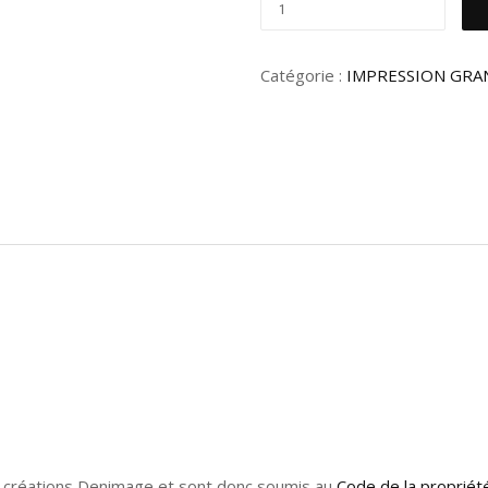
Catégorie :
IMPRESSION GRA
s créations Denimage et sont donc soumis au
Code de la propriété