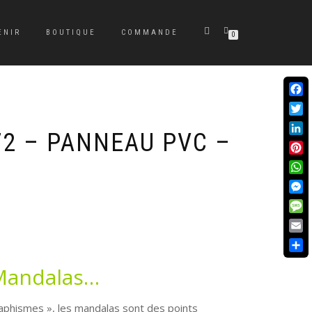
ENIR
BOUTIQUE
COMMANDE
0
Face
Twit
2 – PANNEAU PVC –
Link
Pint
Wha
Mes
Mes
Emai
Part
 Mandalas…
raphismes », les mandalas sont des points