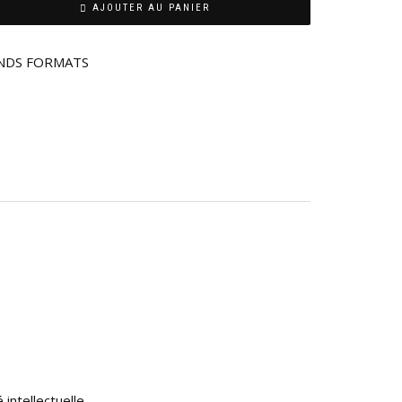
AJOUTER AU PANIER
NDS FORMATS
 intellectuelle
.