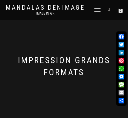
MANDALAS DENIMAGE
DÉPLIER
0
IMAGE IN AIR
LA
NAVIGATION
Face
Twit
IMPRESSION GRANDS
Link
Pint
FORMATS
Wha
Mes
Mes
Emai
Part