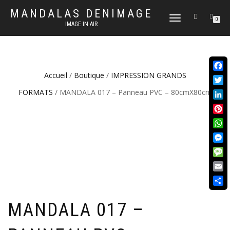
MANDALAS DENIMAGE
DÉPLIER
0
IMAGE IN AIR
LA
NAVIGATION
Accueil
/
Boutique
/
IMPRESSION GRANDS
Face
Twit
FORMATS
/ MANDALA 017 – Panneau PVC – 80cmX80cm
Link
Pint
Wha
Mes
Mes
Emai
Part
MANDALA 017 –