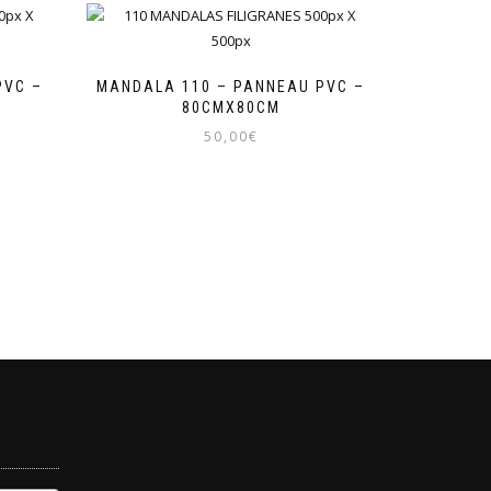
PVC –
MANDALA 110 – PANNEAU PVC –
80CMX80CM
50,00
€