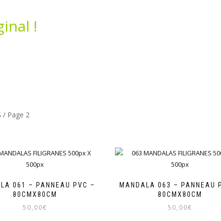
inal !
S
/ Page 2
LA 061 – PANNEAU PVC –
MANDALA 063 – PANNEAU 
80CMX80CM
80CMX80CM
50,00
€
50,00
€