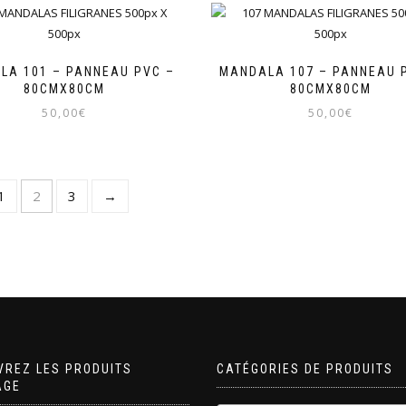
LA 101 – PANNEAU PVC –
MANDALA 107 – PANNEAU 
80CMX80CM
80CMX80CM
50,00
€
50,00
€
1
2
3
→
VREZ LES PRODUITS
CATÉGORIES DE PRODUITS
AGE