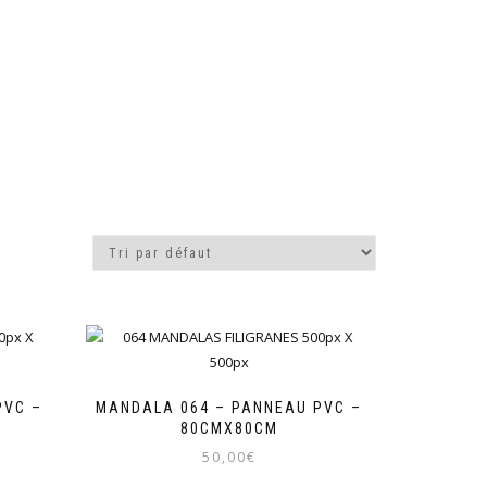
PVC –
MANDALA 064 – PANNEAU PVC –
80CMX80CM
50,00
€